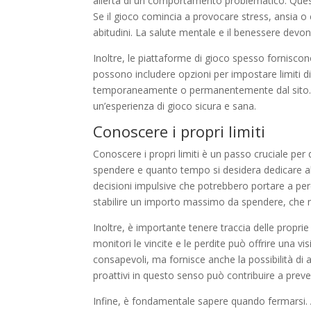
allerta di un comportamento problematico. Quest
Se il gioco comincia a provocare stress, ansia o c
abitudini. La salute mentale e il benessere devo
Inoltre, le piattaforme di gioco spesso forniscon
possono includere opzioni per impostare limiti di
temporaneamente o permanentemente dal sito. 
un’esperienza di gioco sicura e sana.
Conoscere i propri limiti
Conoscere i propri limiti è un passo cruciale per
spendere e quanto tempo si desidera dedicare al gi
decisioni impulsive che potrebbero portare a perdi
stabilire un importo massimo da spendere, che 
Inoltre, è importante tenere traccia delle proprie
monitori le vincite e le perdite può offrire una v
consapevoli, ma fornisce anche la possibilità di 
proattivi in questo senso può contribuire a preve
Infine, è fondamentale sapere quando fermarsi. An