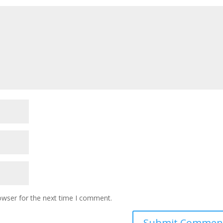
owser for the next time I comment.