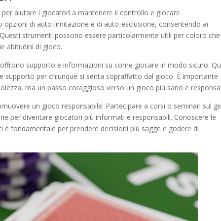
 per aiutare i giocatori a mantenere il controllo e giocare
 opzioni di auto-limitazione e di auto-esclusione, consentendo ai
e. Questi strumenti possono essere particolarmente utili per coloro che
e abitudini di gioco.
i offrono supporto e informazioni su come giocare in modo sicuro. Qu
e supporto per chiunque si senta sopraffatto dal gioco. È importante
bolezza, ma un passo coraggioso verso un gioco più sano e responsab
omuovere un gioco responsabile. Partecipare a corsi o seminari sul g
ie per diventare giocatori più informati e responsabili. Conoscere le
ciati è fondamentale per prendere decisioni più sagge e godere di