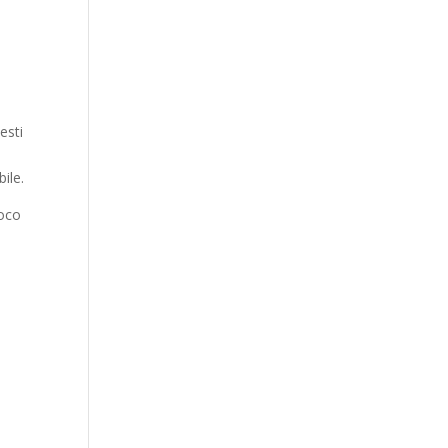
esti
ile.
ioco