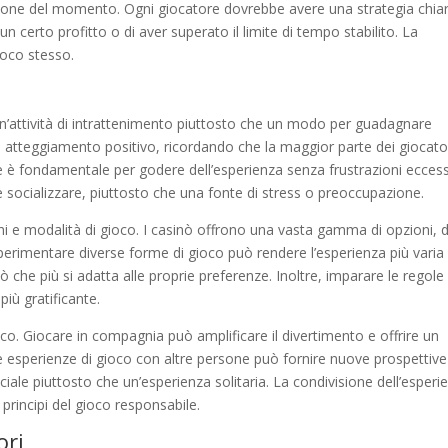
ozione del momento. Ogni giocatore dovrebbe avere una strategia chia
un certo profitto o di aver superato il limite di tempo stabilito. La
ioco stesso.
n’attività di intrattenimento piuttosto che un modo per guadagnare
 atteggiamento positivo, ricordando che la maggior parte dei giocato
e è fondamentale per godere dell’esperienza senza frustrazioni eccess
e socializzare, piuttosto che una fonte di stress o preoccupazione.
chi e modalità di gioco. I casinò offrono una vasta gamma di opzioni, d
 Sperimentare diverse forme di gioco può rendere l’esperienza più varia
ò che più si adatta alle proprie preferenze. Inoltre, imparare le regole 
più gratificante.
gioco. Giocare in compagnia può amplificare il divertimento e offrire un
le esperienze di gioco con altre persone può fornire nuove prospettive
 sociale piuttosto che un’esperienza solitaria. La condivisione dell’esperi
principi del gioco responsabile.
ori