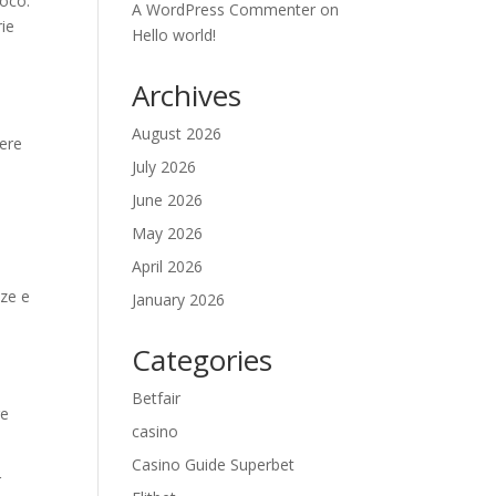
ioco.
A WordPress Commenter
on
rie
Hello world!
Archives
August 2026
ere
July 2026
June 2026
May 2026
April 2026
nze e
January 2026
Categories
Betfair
re
casino
Casino Guide Superbet
r