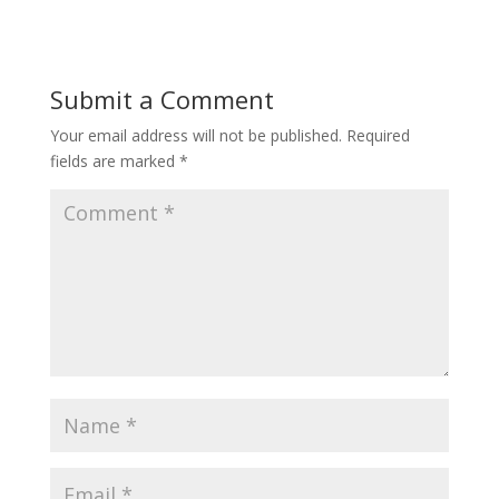
Submit a Comment
Your email address will not be published.
Required
fields are marked
*