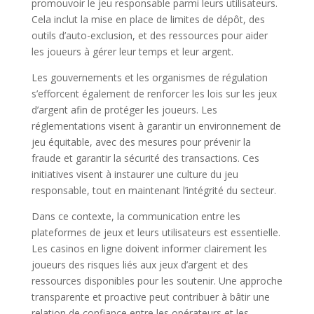
promouvoir le jeu responsable parmi leurs utilisateurs.
Cela inclut la mise en place de limites de dépôt, des
outils d’auto-exclusion, et des ressources pour aider
les joueurs à gérer leur temps et leur argent.
Les gouvernements et les organismes de régulation
s’efforcent également de renforcer les lois sur les jeux
d’argent afin de protéger les joueurs. Les
réglementations visent à garantir un environnement de
jeu équitable, avec des mesures pour prévenir la
fraude et garantir la sécurité des transactions. Ces
initiatives visent à instaurer une culture du jeu
responsable, tout en maintenant l’intégrité du secteur.
Dans ce contexte, la communication entre les
plateformes de jeux et leurs utilisateurs est essentielle.
Les casinos en ligne doivent informer clairement les
joueurs des risques liés aux jeux d’argent et des
ressources disponibles pour les soutenir. Une approche
transparente et proactive peut contribuer à bâtir une
relation de confiance entre les opérateurs et les