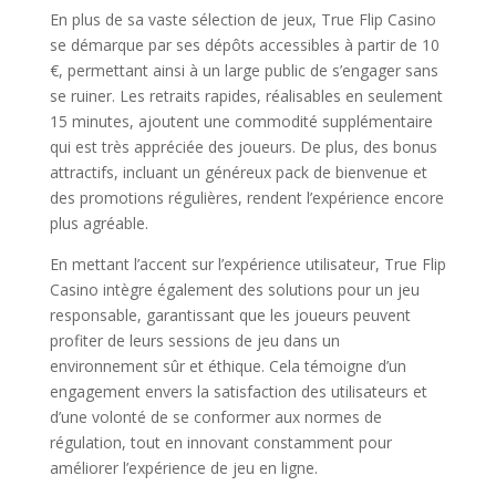
En plus de sa vaste sélection de jeux, True Flip Casino
se démarque par ses dépôts accessibles à partir de 10
€, permettant ainsi à un large public de s’engager sans
se ruiner. Les retraits rapides, réalisables en seulement
15 minutes, ajoutent une commodité supplémentaire
qui est très appréciée des joueurs. De plus, des bonus
attractifs, incluant un généreux pack de bienvenue et
des promotions régulières, rendent l’expérience encore
plus agréable.
En mettant l’accent sur l’expérience utilisateur, True Flip
Casino intègre également des solutions pour un jeu
responsable, garantissant que les joueurs peuvent
profiter de leurs sessions de jeu dans un
environnement sûr et éthique. Cela témoigne d’un
engagement envers la satisfaction des utilisateurs et
d’une volonté de se conformer aux normes de
régulation, tout en innovant constamment pour
améliorer l’expérience de jeu en ligne.