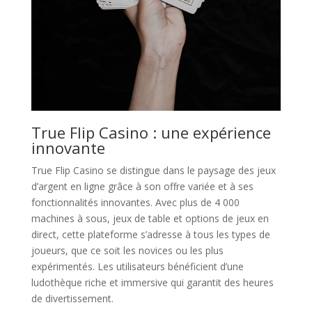
True Flip Casino : une expérience
innovante
True Flip Casino se distingue dans le paysage des jeux
d’argent en ligne grâce à son offre variée et à ses
fonctionnalités innovantes. Avec plus de 4 000
machines à sous, jeux de table et options de jeux en
direct, cette plateforme s’adresse à tous les types de
joueurs, que ce soit les novices ou les plus
expérimentés. Les utilisateurs bénéficient d’une
ludothèque riche et immersive qui garantit des heures
de divertissement.