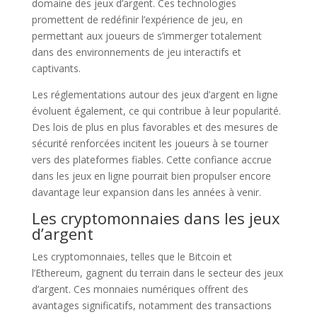
domaine des jeux d’argent. Ces technologies
promettent de redéfinir l’expérience de jeu, en
permettant aux joueurs de s’immerger totalement
dans des environnements de jeu interactifs et
captivants.
Les réglementations autour des jeux d’argent en ligne
évoluent également, ce qui contribue à leur popularité.
Des lois de plus en plus favorables et des mesures de
sécurité renforcées incitent les joueurs à se tourner
vers des plateformes fiables. Cette confiance accrue
dans les jeux en ligne pourrait bien propulser encore
davantage leur expansion dans les années à venir.
Les cryptomonnaies dans les jeux
d’argent
Les cryptomonnaies, telles que le Bitcoin et
l’Ethereum, gagnent du terrain dans le secteur des jeux
d’argent. Ces monnaies numériques offrent des
avantages significatifs, notamment des transactions