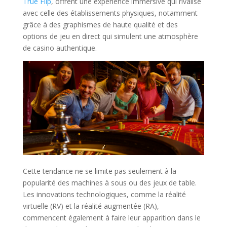
True Flip
, offrent une expérience immersive qui rivalise
avec celle des établissements physiques, notamment
grâce à des graphismes de haute qualité et des
options de jeu en direct qui simulent une atmosphère
de casino authentique.
Cette tendance ne se limite pas seulement à la
popularité des machines à sous ou des jeux de table.
Les innovations technologiques, comme la réalité
virtuelle (RV) et la réalité augmentée (RA),
commencent également à faire leur apparition dans le