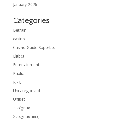
January 2026
Categories
Betfair
casino
Casino Guide Superbet
Elitbet
Entertainment
Public
RNG
Uncategorized
Unibet
Στοίχημα
Στοιχηματικές