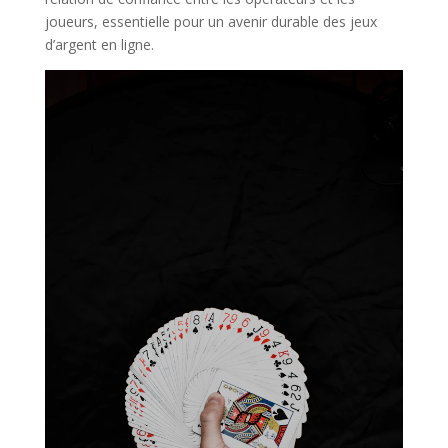
joueurs, essentielle pour un avenir durable des jeux
d’argent en ligne.