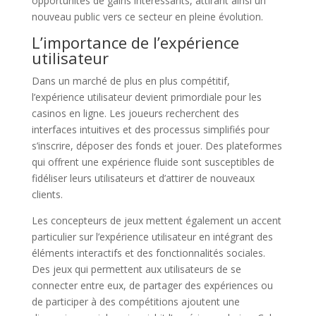
opportunités de gains intéressants, attirant ainsi un
nouveau public vers ce secteur en pleine évolution.
L’importance de l’expérience
utilisateur
Dans un marché de plus en plus compétitif,
l’expérience utilisateur devient primordiale pour les
casinos en ligne. Les joueurs recherchent des
interfaces intuitives et des processus simplifiés pour
s’inscrire, déposer des fonds et jouer. Des plateformes
qui offrent une expérience fluide sont susceptibles de
fidéliser leurs utilisateurs et d’attirer de nouveaux
clients.
Les concepteurs de jeux mettent également un accent
particulier sur l’expérience utilisateur en intégrant des
éléments interactifs et des fonctionnalités sociales.
Des jeux qui permettent aux utilisateurs de se
connecter entre eux, de partager des expériences ou
de participer à des compétitions ajoutent une