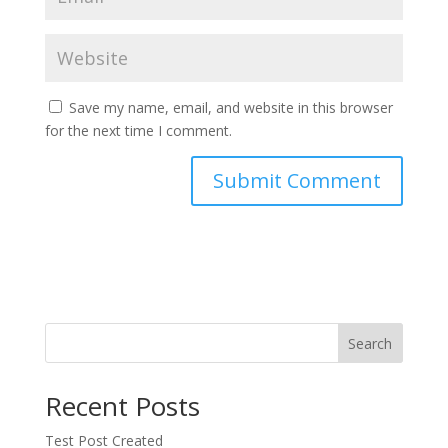
Save my name, email, and website in this browser
for the next time I comment.
Search
Recent Posts
Test Post Created