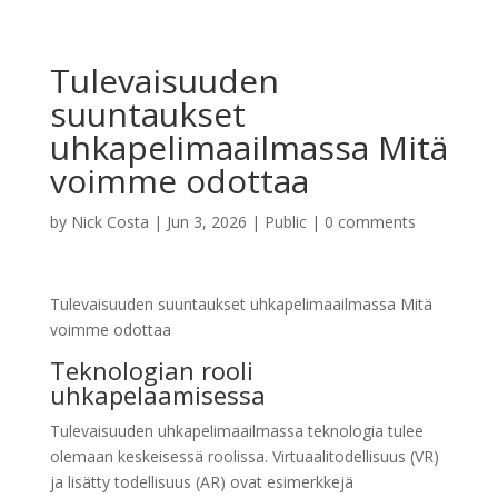
Tulevaisuuden
suuntaukset
uhkapelimaailmassa Mitä
voimme odottaa
by
Nick Costa
|
Jun 3, 2026
|
Public
|
0 comments
Tulevaisuuden suuntaukset uhkapelimaailmassa Mitä
voimme odottaa
Teknologian rooli
uhkapelaamisessa
Tulevaisuuden uhkapelimaailmassa teknologia tulee
olemaan keskeisessä roolissa. Virtuaalitodellisuus (VR)
ja lisätty todellisuus (AR) ovat esimerkkejä