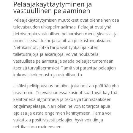
Pelaajakäyttäytyminen ja
vastuullinen pelaaminen
Pelaajakäyttäytymisen muutokset ovat olennainen osa
tulevaisuuden uhkapelimaailmaa. Pelaajat ovat yhä
tietoisempia vastuullisen pelaamisen merkityksestä, ja
monet etsivät keinoja rajoittaa pelikustannuksiaan.
Nettikasinot, jotka tarjoavat työkaluja kuten
talletusrajoja ja aikarajoja, voivat houkutella
vastuullista pelaamista ja saada pelaajat tuntemaan
itsensä turvallisemmiksi. Tämä voi parantaa pelaajien
kokonaiskokemusta ja uskollisuutta.
Lisäksi peliriippuvuus on aihe, joka nostaa päätään yhä
useammin. Tulevaisuudessa kasinot saattavat käyttää
kehittyneitä algoritmeja ja tekoälyä tunnistaakseen
ongelmapelaajia. Näin ollen ne voivat tarjota apua
ajoissa ja estää ongelmien kehittymisen. Tämä voi
vaikuttaa positiivisesti pelaajien hyvinvointiin ja
nettikasinon maineeseen.