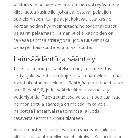
Vastuullisen pelaamisen edistäminen voi myös tuoda
kilpailuetua kasinoille, jotka panostavat pelaajien
suojelemiseen. Kun pelaajat kokevat, että kasino
välittää heidän hyvinvoinnistaan, he todennäköisesti
palaavat pelaamaan. Tämän vuoksi kasinoiden on
tärkeää kehittää strategioita, jotka tukevat sekä
pelaajien hauskuutta että turvallisuutta.
Lainsäädäntö ja sääntely
Lainsäädännön ja sääntelyn kehitys on merkittävä
tekijä, joka vaikuttaa uhkapelimaailmaan. Monet maat
ovat tiukentaneet uhkapelisääntöjään tai luoneet uusia
lainsäädäntöjä, jotka säätelevät nettikasinoita ja
vedonlyöntiä. Tulevaisuudessa voitaisiin odottaa lisää
harmonisoituja sääntöjä eri maissa, mikä voisi
helpottaa kansainvälistä toimintaa ja luoda
tasavertaisemman kilpailutilanteen.
Viranomaisten tiukempi valvonta voi myös vaikuttaa
siihen, kuinka uhkapeliyritykset toimivat. Kasinoiden on