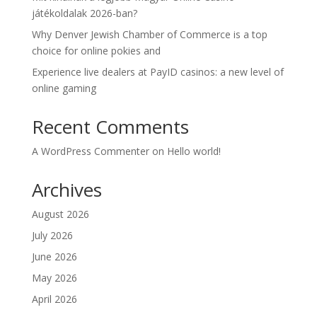
játékoldalak 2026-ban?
Why Denver Jewish Chamber of Commerce is a top
choice for online pokies and
Experience live dealers at PayID casinos: a new level of
online gaming
Recent Comments
A WordPress Commenter
on
Hello world!
Archives
August 2026
July 2026
June 2026
May 2026
April 2026