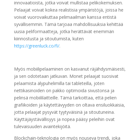
innovaatioista, jotka voivat mullistaa pelikokemuksen.
Pelaajat voivat kokea realistisia ympäristöjä, joissa he
voivat vuorovaikuttaa pelimaailman kanssa entistä
syvällisemmin. Tämä tarjoaa mahdollisuuksia kehittää
uusia peliformaatteja, jotka herättävät enemmän
kiinnostusta ja sitoutumista, kuten
https://greenluck.co/fi/
.
Myös mobiilipelaaminen on kasvanut räjähdysmäisesti,
ja sen odotetaan jatkuvan. Monet pelaajat suosivat
pelaamista älypuhelimilla tai tableteilla, joten
nettikasinoiden on pakko optimoida sivustonsa ja
pelinsä mobiililaitteille. Tämä tarkoittaa, että pelien
grafiikoiden ja käytettävyyden on oltava ensiluokkaisia,
jotta pelaajat pysyvät tyytyväisinä ja sitoutuneina.
Käyttäjäystävällisyys ja nopea pääsy peleihin ovat
tulevaisuuden avaintekijöitä.
Blockchain-teknologia on myös nouseva trendi, joka